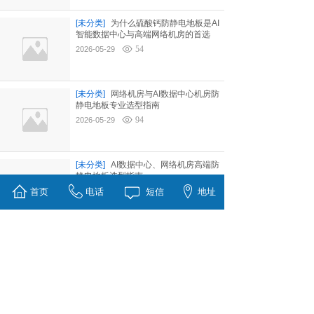
[未分类]
为什么硫酸钙防静电地板是AI
智能数据中心与高端网络机房的首选
54
2026-05-29
[未分类]
网络机房与AI数据中心机房防
静电地板专业选型指南
94
2026-05-29
[未分类]
AI数据中心、网络机房高端防
静电地板选型指南
92
首页
2026-05-29
电话
短信
地址
[未分类]
学校电教室、部队阅览室架空
防静电地板选材科普指南
48
2026-05-29
[地板知识]
如何设计确定防静电地板的